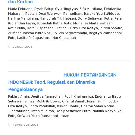
dan Korban
Maria Febriana, Dyah Palupi Ayu Ningtyas, Elfa Murdiana, Febrianika
Maharani, Rustan, Deaf Wahyuni Ramadhani, Kartika Youri Widodo,
Herlina Manullang, Hanugrah Titi Habsari, Dony Setiawan Putra, Fera
Wulandari Fajrin, Subaidah Ratna Juita, Monalisa Marta Siahaan,
Amiruddin, Dara Puspitasari, Suti’ah, Lucky Elza Aditya, Pudoli Sandra,
Zulfiqar Bhisma Putra Rozi, Sylvia Setjoatmadja, Vegitya Ramadhani
Putri, Ladito R. Bagaskoro, Nur Chasanah
June 17, 2026
HUKUM PERTAMBANGAN
INDONESIA: Teori, Regulasi, dan Dinamika
Pengelolaannya
Fakhry Amin, Vegitya Ramadhani Putri, Khairunnisa, Endrianto Bayu
Setiawan, Afrizal Mukti Wibowo, Chairul Bariah, Fitrani Amin, Lucky
Elza Aditya, Ilham Patahillah, Irsyad Dhahri, Hezron Sabar Rotua
Tinambunan, Intan Munirah, Dony Setiawan Putra, Nabilla Desyalika
Putri, Sofwan Rizko Ramadoni, Imran
February 26, 2026