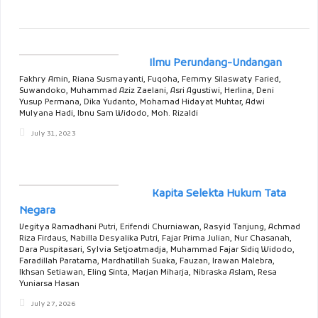
Ilmu Perundang-Undangan
Fakhry Amin, Riana Susmayanti, Fuqoha, Femmy Silaswaty Faried,
Suwandoko, Muhammad Aziz Zaelani, Asri Agustiwi, Herlina, Deni
Yusup Permana, Dika Yudanto, Mohamad Hidayat Muhtar, Adwi
Mulyana Hadi, Ibnu Sam Widodo, Moh. Rizaldi
July 31, 2023
Kapita Selekta Hukum Tata
Negara
Vegitya Ramadhani Putri, Erifendi Churniawan, Rasyid Tanjung, Achmad
Riza Firdaus, Nabilla Desyalika Putri, Fajar Prima Julian, Nur Chasanah,
Dara Puspitasari, Sylvia Setjoatmadja, Muhammad Fajar Sidiq Widodo,
Faradillah Paratama, Mardhatillah Suaka, Fauzan, Irawan Malebra,
Ikhsan Setiawan, Eling Sinta, Marjan Miharja, Nibraska Aslam, Resa
Yuniarsa Hasan
July 27, 2026