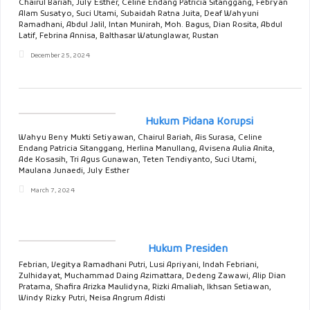
Chairul Bariah, July Esther, Celine Endang Patricia Sitanggang, Febryan
Alam Susatyo, Suci Utami, Subaidah Ratna Juita, Deaf Wahyuni
Ramadhani, Abdul Jalil, Intan Munirah, Moh. Bagus, Dian Rosita, Abdul
Latif, Febrina Annisa, Balthasar Watunglawar, Rustan
December 25, 2024
Hukum Pidana Korupsi
Wahyu Beny Mukti Setiyawan, Chairul Bariah, Ais Surasa, Celine
Endang Patricia Sitanggang, Herlina Manullang, Avisena Aulia Anita,
Ade Kosasih, Tri Agus Gunawan, Teten Tendiyanto, Suci Utami,
Maulana Junaedi, July Esther
March 7, 2024
Hukum Presiden
Febrian, Vegitya Ramadhani Putri, Lusi Apriyani, Indah Febriani,
Zulhidayat, Muchammad Daing Azimattara, Dedeng Zawawi, Alip Dian
Pratama, Shafira Arizka Maulidyna, Rizki Amaliah, Ikhsan Setiawan,
Windy Rizky Putri, Neisa Angrum Adisti