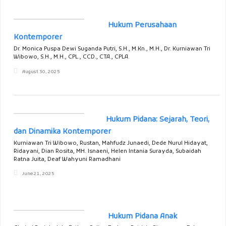
Hukum Perusahaan
Kontemporer
Dr. Monica Puspa Dewi Suganda Putri, S.H., M.Kn., M.H., Dr. Kurniawan Tri
Wibowo, S.H., M.H., CPL., CCD., CTA., CPLA.
August 30, 2025
Hukum Pidana: Sejarah, Teori,
dan Dinamika Kontemporer
Kurniawan Tri Wibowo, Rustan, Mahfudz Junaedi, Dede Nurul Hidayat,
Ridayani, Dian Rosita, MH. Isnaeni, Helen Intania Surayda, Subaidah
Ratna Juita, Deaf Wahyuni Ramadhani
June 21, 2025
Hukum Pidana Anak