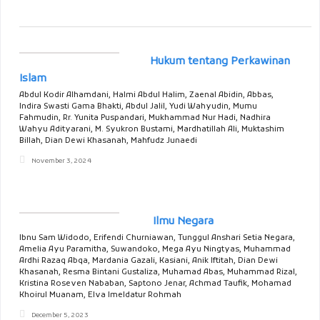
Hukum tentang Perkawinan
Islam
Abdul Kodir Alhamdani, Halmi Abdul Halim, Zaenal Abidin, Abbas,
Indira Swasti Gama Bhakti, Abdul Jalil, Yudi Wahyudin, Mumu
Fahmudin, Rr. Yunita Puspandari, Mukhammad Nur Hadi, Nadhira
Wahyu Adityarani, M. Syukron Bustami, Mardhatillah Ali, Muktashim
Billah, Dian Dewi Khasanah, Mahfudz Junaedi
November 3, 2024
Ilmu Negara
Ibnu Sam Widodo, Erifendi Churniawan, Tunggul Anshari Setia Negara,
Amelia Ayu Paramitha, Suwandoko, Mega Ayu Ningtyas, Muhammad
Ardhi Razaq Abqa, Mardania Gazali, Kasiani, Anik Iftitah, Dian Dewi
Khasanah, Resma Bintani Gustaliza, Muhamad Abas, Muhammad Rizal,
Kristina Roseven Nababan, Saptono Jenar, Achmad Taufik, Mohamad
Khoirul Muanam, Elva Imeldatur Rohmah
December 5, 2023