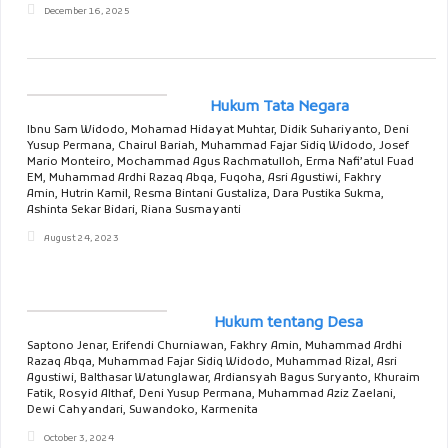
December 16, 2025
Hukum Tata Negara
Ibnu Sam Widodo, Mohamad Hidayat Muhtar, Didik Suhariyanto, Deni
Yusup Permana, Chairul Bariah, Muhammad Fajar Sidiq Widodo, Josef
Mario Monteiro, Mochammad Agus Rachmatulloh, Erma Nafi’atul Fuad
EM, Muhammad Ardhi Razaq Abqa, Fuqoha, Asri Agustiwi, Fakhry
Amin, Hutrin Kamil, Resma Bintani Gustaliza, Dara Pustika Sukma,
Ashinta Sekar Bidari, Riana Susmayanti
August 24, 2023
Hukum tentang Desa
Saptono Jenar, Erifendi Churniawan, Fakhry Amin, Muhammad Ardhi
Razaq Abqa, Muhammad Fajar Sidiq Widodo, Muhammad Rizal, Asri
Agustiwi, Balthasar Watunglawar, Ardiansyah Bagus Suryanto, Khuraim
Fatik, Rosyid Althaf, Deni Yusup Permana, Muhammad Aziz Zaelani,
Dewi Cahyandari, Suwandoko, Karmenita
October 3, 2024