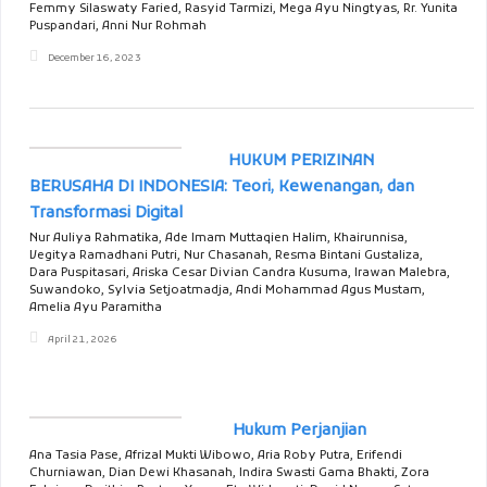
Femmy Silaswaty Faried, Rasyid Tarmizi, Mega Ayu Ningtyas, Rr. Yunita
Puspandari, Anni Nur Rohmah
December 16, 2023
HUKUM PERIZINAN
BERUSAHA DI INDONESIA: Teori, Kewenangan, dan
Transformasi Digital
Nur Auliya Rahmatika, Ade Imam Muttaqien Halim, Khairunnisa,
Vegitya Ramadhani Putri, Nur Chasanah, Resma Bintani Gustaliza,
Dara Puspitasari, Ariska Cesar Divian Candra Kusuma, Irawan Malebra,
Suwandoko, Sylvia Setjoatmadja, Andi Mohammad Agus Mustam,
Amelia Ayu Paramitha
April 21, 2026
Hukum Perjanjian
Ana Tasia Pase, Afrizal Mukti Wibowo, Aria Roby Putra, Erifendi
Churniawan, Dian Dewi Khasanah, Indira Swasti Gama Bhakti, Zora