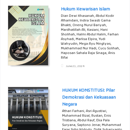
Hukum Kewarisan Islam
Dian Dewi Khasanah, Abdul Kodir
Alhamdani, Indira Swasti Gama
Bhakti, Oneng Nurul Bariyah,
Mardhatillah Ali, Kasiani, Hani
Sholihah, Halmi Abdul Halim, Farhan
Asyhadi, Marlisa Elpira, Yudi
Wahyudin, Mega Ayu Ningtyas,
Mukhammad Nur Hadi, Cucu Solihah,
Haposan Sahala Raja Sinaga, Anis
Rifai
June 21, 2024
HUKUM KONSTITUSI: Pilar
Demokrasi dan Kekuasaan
Negara
Athari Farhani, Asri Agustiwi,
Muhammad Rizal, Rustan, Enis
Tristiana, Abdul Rauf, Eka Pala
Suryana, Saptono Jenar, Muhammad
Fajar Sidiq Widodo, Didik Suhariyanto,