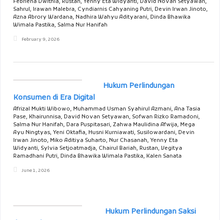
Febriena Dwithia, Rustan, Yenny Eta Widyanti, David Novan Setyawan,
Sahrul, Irawan Malebra, Cyndiarnis Cahyaning Putri, Devin Irwan Jinoto,
Azna Abrory Wardana, Nadhira Wahyu Adityarani, Dinda Bhawika
Wimala Pastika, Salma Nur Hanifah
February 9, 2026
Hukum Perlindungan
Konsumen di Era Digital
Afrizal Mukti Wibowo, Muhammad Usman Syahirul Azmani, Ana Tasia
Pase, Khairunnisa, David Novan Setyawan, Sofwan Rizko Ramadoni,
Salma Nur Hanifah, Dara Puspitasari, Zahwa Maulidina Afwija, Mega
Ayu Ningtyas, Yeni Oktafia, Husni Kurniawati, Susilowardani, Devin
Irwan Jinoto, Miko Aditiya Suharto, Nur Chasanah, Yenny Eta
Widyanti, Sylvia Setjoatmadja, Chairul Bariah, Rustan, Vegitya
Ramadhani Putri, Dinda Bhawika Wimala Pastika, Kalen Sanata
June 1, 2026
Hukum Perlindungan Saksi