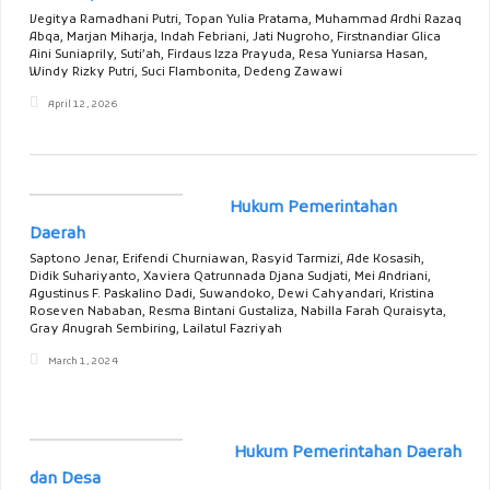
Vegitya Ramadhani Putri, Topan Yulia Pratama, Muhammad Ardhi Razaq
Abqa, Marjan Miharja, Indah Febriani, Jati Nugroho, Firstnandiar Glica
Aini Suniaprily, Suti’ah, Firdaus Izza Prayuda, Resa Yuniarsa Hasan,
Windy Rizky Putri, Suci Flambonita, Dedeng Zawawi
April 12, 2026
Hukum Pemerintahan
Daerah
Saptono Jenar, Erifendi Churniawan, Rasyid Tarmizi, Ade Kosasih,
Didik Suhariyanto, Xaviera Qatrunnada Djana Sudjati, Mei Andriani,
Agustinus F. Paskalino Dadi, Suwandoko, Dewi Cahyandari, Kristina
Roseven Nababan, Resma Bintani Gustaliza, Nabilla Farah Quraisyta,
Gray Anugrah Sembiring, Lailatul Fazriyah
March 1, 2024
Hukum Pemerintahan Daerah
dan Desa