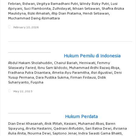
Febrian, Ridwan, Vegitya Ramadhani Putri, Windy Rizky Putri, Lusi
Apriyani, Suci Flambonita, Zulhidayat, Ikhsan Setiawan, Shafira Arizka
Maulidyna, Rizki Amaliah, Alip Dian Pratama, Hendi Setiawan,
Muchammad Daing Azimattara
February 10, 2026
Hukum Pemilu di Indonesia
Abdul Hakam Sholahuddin, Chairul Bariah, Herniwati, Femmy
Silaswaty Faried, Ibnu Sam Widodo, Muhammad Ardhi Razaq Abqa,
Fradhana Putra Disantara, Amelia Ayu Paramitha, Asri Agustiwi, Deni
Yusup Permana, Dara Pustika Sukma, Firman Firdausi, Didik
Suhariyanto, Fuqoha
May 22, 2023
Hukum Perdata
Dian Dewi Khasanah, Anik Iftitah, Kasiani, Muhamad Abas, Baren
Sipayung, Arvita Hastarini, Qadriani Arifuddin, Sari Ratna Dewi, Avisena
Aulia Anita, Nourma Dewi, Saptono Jenar, Indira Swasti Gama Bhakti,