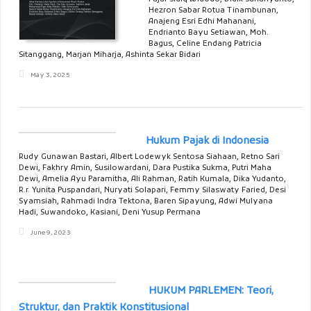
Hezron Sabar Rotua Tinambunan,
Anajeng Esri Edhi Mahanani,
Endrianto Bayu Setiawan, Moh.
Bagus, Celine Endang Patricia
Sitanggang, Marjan Miharja, Ashinta Sekar Bidari
May 3, 2025
Hukum Pajak di Indonesia
Rudy Gunawan Bastari, Albert Lodewyk Sentosa Siahaan, Retno Sari
Dewi, Fakhry Amin, Susilowardani, Dara Pustika Sukma, Putri Maha
Dewi, Amelia Ayu Paramitha, Ali Rahman, Ratih Kumala, Dika Yudanto,
R.r. Yunita Puspandari, Nuryati Solapari, Femmy Silaswaty Faried, Desi
Syamsiah, Rahmadi Indra Tektona, Baren Sipayung, Adwi Mulyana
Hadi, Suwandoko, Kasiani, Deni Yusup Permana
June 9, 2023
HUKUM PARLEMEN: Teori,
Struktur, dan Praktik Konstitusional