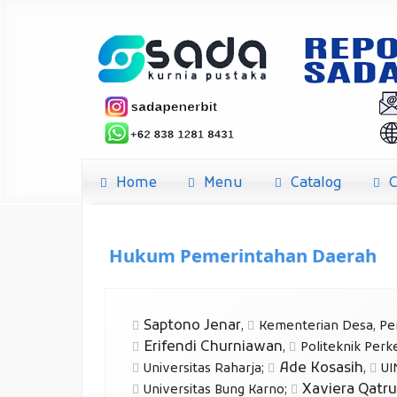
Home
Menu
Catalog
C
Hukum Pemerintahan Daerah
Saptono Jenar
,
Kementerian Desa, Pe
Erifendi Churniawan
,
Politeknik Perk
Ade Kosasih
Universitas Raharja
;
,
UI
Xaviera Qatru
Universitas Bung Karno
;