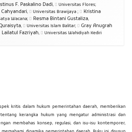
stinus F. Paskalino Dadi
,
Universitas Flores
;
 Cahyandari
Kristina
,
Universitas Brawijaya
;
Resma Bintani Gustaliza
 Satya Wacana
;
,
 Quraisyta
Gray Anugrah
,
Universitas Islam Balitar
;
Lailatul Fazriyah
,
Universitas Wahidiyah Kediri
spek kritis dalam hukum pemerintahan daerah, memberikan
entang kerangka hukum yang mengatur administrasi dan
engan membahas konsep, regulasi, dan isu-isu kontemporer,
k memahami dinamika pemerintahan daerah. Buku ini disusun