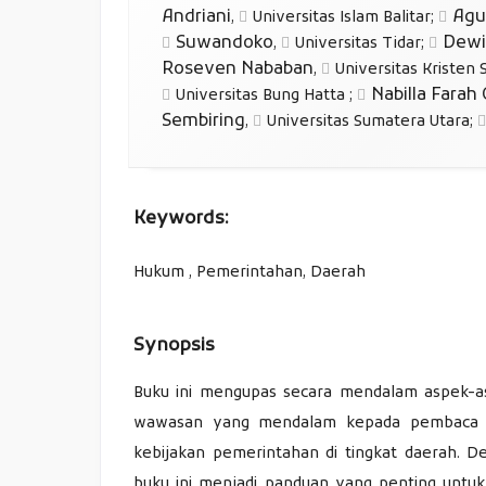
Andriani
Agu
,
Universitas Islam Balitar
;
Suwandoko
Dewi
,
Universitas Tidar
;
Roseven Nababan
,
Universitas Kristen
Nabilla Farah
Universitas Bung Hatta
;
Sembiring
,
Universitas Sumatera Utara
;
Keywords:
Hukum , Pemerintahan, Daerah
Synopsis
Buku ini mengupas secara mendalam aspek-a
wawasan yang mendalam kepada pembaca t
kebijakan pemerintahan di tingkat daerah. D
buku ini menjadi panduan yang penting untu