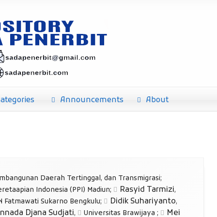
ategories
Announcements
About
mbangunan Daerah Tertinggal, dan Transmigrasi
;
Rasyid Tarmizi
eretaapian Indonesia (PPI) Madiun
;
,
Didik Suhariyanto
N Fatmawati Sukarno Bengkulu
;
,
nnada Djana Sudjati
Mei
,
Universitas Brawijaya
;