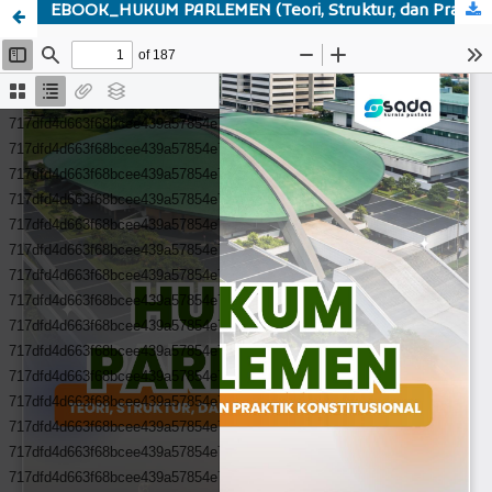
EBOOK_HUKUM PARLEMEN (Teori, Struktur, dan Praktik Konstitusional)_organized.pdf