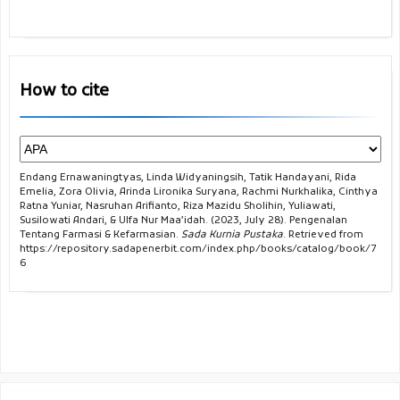
How to cite
Endang Ernawaningtyas, Linda Widyaningsih, Tatik Handayani, Rida
Emelia, Zora Olivia, Arinda Lironika Suryana, Rachmi Nurkhalika, Cinthya
Ratna Yuniar, Nasruhan Arifianto, Riza Mazidu Sholihin, Yuliawati,
Susilowati Andari, & Ulfa Nur Maa’idah. (2023, July 28). Pengenalan
Tentang Farmasi & Kefarmasian.
Sada Kurnia Pustaka
. Retrieved from
https://repository.sadapenerbit.com/index.php/books/catalog/book/7
6