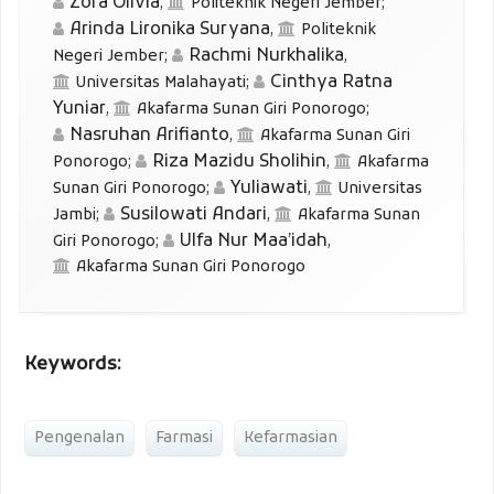
Zora Olivia
,
Politeknik Negeri Jember
;
Arinda Lironika Suryana
,
Politeknik
Rachmi Nurkhalika
Negeri Jember
;
,
Cinthya Ratna
Universitas Malahayati
;
Yuniar
,
Akafarma Sunan Giri Ponorogo
;
Nasruhan Arifianto
,
Akafarma Sunan Giri
Riza Mazidu Sholihin
Ponorogo
;
,
Akafarma
Yuliawati
Sunan Giri Ponorogo
;
,
Universitas
Susilowati Andari
Jambi
;
,
Akafarma Sunan
Ulfa Nur Maa’idah
Giri Ponorogo
;
,
Akafarma Sunan Giri Ponorogo
Keywords:
Pengenalan
Farmasi
Kefarmasian