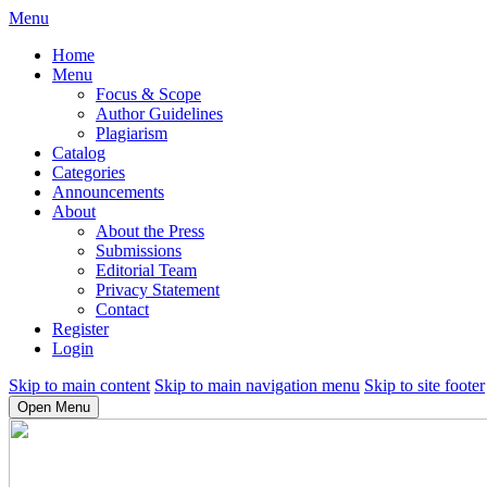
Menu
Home
Menu
Focus & Scope
Author Guidelines
Plagiarism
Catalog
Categories
Announcements
About
About the Press
Submissions
Editorial Team
Privacy Statement
Contact
Register
Login
Skip to main content
Skip to main navigation menu
Skip to site footer
Open Menu