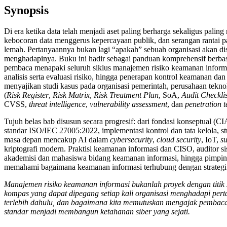
Synopsis
Di era ketika data telah menjadi aset paling berharga sekaligus paling
kebocoran data menggerus kepercayaan publik, dan serangan rantai pas
lemah. Pertanyaannya bukan lagi “apakah” sebuah organisasi akan dis
menghadapinya. Buku ini hadir sebagai panduan komprehensif berba
pembaca menapaki seluruh siklus manajemen risiko keamanan informas
analisis serta evaluasi risiko, hingga penerapan kontrol keamanan dan
menyajikan studi kasus pada organisasi pemerintah, perusahaan teknolog
(
Risk Register
,
Risk Matrix
,
Risk Treatment Plan
, SoA,
Audit Checklis
CVSS,
threat intelligence
,
vulnerability assessment
, dan
penetration t
Tujuh belas bab disusun secara progresif: dari fondasi konseptual (C
standar ISO/IEC 27005:2022, implementasi kontrol dan tata kelola, stud
masa depan mencakup AI dalam
cybersecurity
,
cloud security
, IoT,
su
kriptografi modern. Praktisi keamanan informasi dan CISO, auditor s
akademisi dan mahasiswa bidang keamanan informasi, hingga pimpina
memahami bagaimana keamanan informasi terhubung dengan strategi b
Manajemen risiko keamanan informasi bukanlah proyek dengan titik sel
kompas yang dapat dipegang setiap kali organisasi menghadapi perta
terlebih dahulu, dan bagaimana kita memutuskan mengajak pembaca m
standar menjadi membangun ketahanan siber yang sejati.