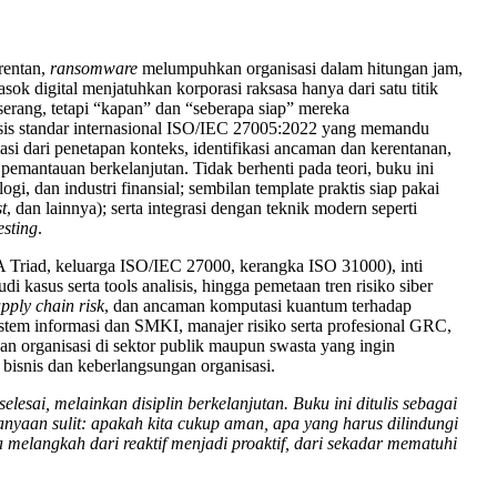
 rentan,
ransomware
melumpuhkan organisasi dalam hitungan jam,
ok digital menjatuhkan korporasi raksasa hanya dari satu titik
erang, tetapi “kapan” dan “seberapa siap” mereka
sis standar internasional ISO/IEC 27005:2022 yang memandu
i dari penetapan konteks, identifikasi ancaman dan kerentanan,
 pemantauan berkelanjutan. Tidak berhenti pada teori, buku ini
i, dan industri finansial; sembilan template praktis siap pakai
t
, dan lainnya); serta integrasi dengan teknik modern seperti
esting
.
IA Triad, keluarga ISO/IEC 27000, kerangka ISO 31000), inti
i kasus serta tools analisis, hingga pemetaan tren risiko siber
pply chain risk
, dan ancaman komputasi kuantum terhadap
istem informasi dan SMKI, manajer risiko serta profesional GRC,
n organisasi di sektor publik maupun swasta yang ingin
isnis dan keberlangsungan organisasi.
esai, melainkan disiplin berkelanjutan. Buku ini ditulis sebagai
nyaan sulit: apakah kita cukup aman, apa yang harus dilindungi
elangkah dari reaktif menjadi proaktif, dari sekadar mematuhi