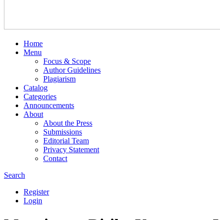
Home
Menu
Focus & Scope
Author Guidelines
Plagiarism
Catalog
Categories
Announcements
About
About the Press
Submissions
Editorial Team
Privacy Statement
Contact
Search
Register
Login