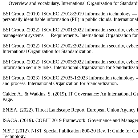
— Overview and vocabulary. International Organization for Standardi
BSI Group. (2019). ISO/IEC 27018:2019 Information technology — Se
personally identifiable information (PII) in public clouds. Internation
BSI Group. (2022). ISO/IEC 27001:2022 Information security, cybers
management systems — Requirements. International Organization for 
BSI Group. (2022). ISO/IEC 27002:2022 Information security, cyberse
International Organization for Standardization.
BSI Group. (2022). ISO/IEC 27005:2022 Information security, cyber
information security risks. International Organization for Standardizat
BSI Group. (2023). ISO/IEC 27035-1:2023 Information technology — 
and process. International Organization for Standardization.
Calder, A., & Watkins, S. (2019). IT Governance: An International 
Page.
ENISA. (2022). Threat Landscape Report. European Union Agency fo
ISACA. (2019). COBIT 2019 Framework: Governance and Managem
NIST. (2012). NIST Special Publication 800-30 Rev. 1: Guide for Con
Technology.