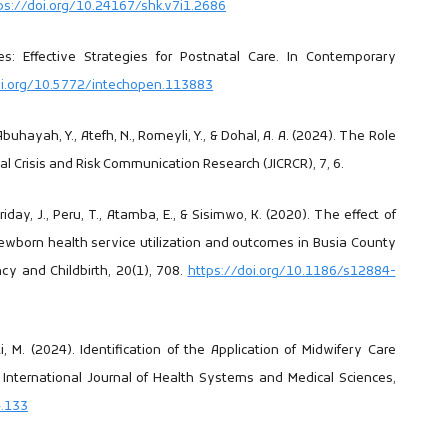
ps://doi.org/10.24167/shk.v7i1.2686
es: Effective Strategies for Postnatal Care. In Contemporary
oi.org/10.5772/intechopen.113883
, Abuhayah, Y., Atefh, N., Romeyli, Y., & Dohal, A. A. (2024). The Role
nal Crisis and Risk Communication Research (JICRCR), 7, 6.
iday, J., Peru, T., Atamba, E., & Sisimwo, K. (2020). The effect of
born health service utilization and outcomes in Busia County
y and Childbirth, 20(1), 708.
https://doi.org/10.1186/s12884-
ti, M. (2024). Identification of the Application of Midwifery Care
nternational Journal of Health Systems and Medical Sciences,
4.133