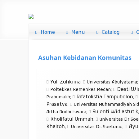
Home
Menu
Catalog
C
Asuhan Kebidanan Komunitas
Yuli Zuhkrina
,
Universitas Abulyatama
Desti Wi
Poltekkes Kemenkes Medan
;
Rifatolistia Tampubolon
Prabumulih
;
,
Prasetya
,
Universitas Muhammadiyah Sid
Sulenti Widiastutik
Artha Bodhi Iswara
;
Kholifatul Ummah
,
universitas Dr So
Khairoh
Ayu
,
Universitas Dr. Soetomo
;