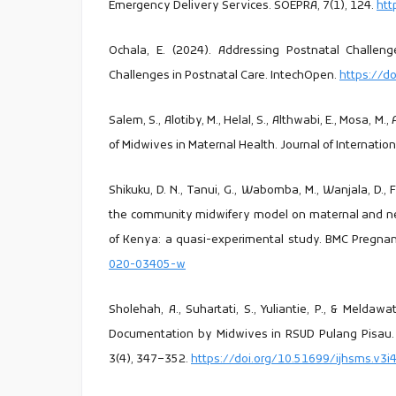
Emergency Delivery Services. SOEPRA, 7(1), 124.
htt
Ochala, E. (2024). Addressing Postnatal Challeng
Challenges in Postnatal Care. IntechOpen.
https://d
Salem, S., Alotiby, M., Helal, S., Althwabi, E., Mosa, M.
of Midwives in Maternal Health. Journal of Internatio
Shikuku, D. N., Tanui, G., Wabomba, M., Wanjala, D., Fr
the community midwifery model on maternal and new
of Kenya: a quasi-experimental study. BMC Pregnanc
020-03405-w
Sholehah, A., Suhartati, S., Yuliantie, P., & Meldawa
Documentation by Midwives in RSUD Pulang Pisau. I
3(4), 347–352.
https://doi.org/10.51699/ijhsms.v3i