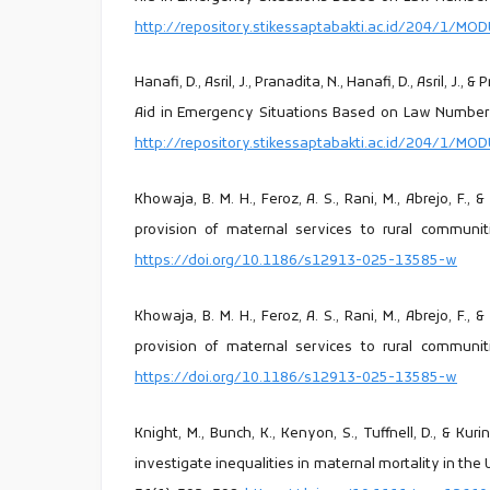
http://repository.stikessaptabakti.ac.id/204/1/MOD
Hanafi, D., Asril, J., Pranadita, N., Hanafi, D., Asril, J.
Aid in Emergency Situations Based on Law Number 1
http://repository.stikessaptabakti.ac.id/204/1/MOD
Khowaja, B. M. H., Feroz, A. S., Rani, M., Abrejo, F
provision of maternal services to rural communit
https://doi.org/10.1186/s12913-025-13585-w
Khowaja, B. M. H., Feroz, A. S., Rani, M., Abrejo, F
provision of maternal services to rural communit
https://doi.org/10.1186/s12913-025-13585-w
Knight, M., Bunch, K., Kenyon, S., Tuffnell, D., & Ku
investigate inequalities in maternal mortality in th