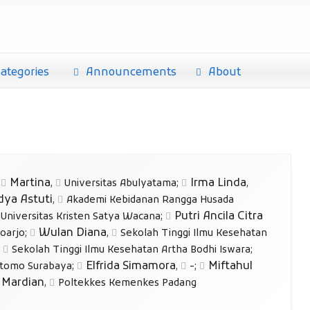
ategories
Announcements
About
Martina
Irma Linda
;
,
Universitas Abulyatama
;
,
dya Astuti
,
Akademi Kebidanan Rangga Husada
Putri Ancila Citra
Universitas Kristen Satya Wacana
;
Wulan Diana
oarjo
;
,
Sekolah Tinggi Ilmu Kesehatan
,
Sekolah Tinggi Ilmu Kesehatan Artha Bodhi Iswara
;
Elfrida Simamora
Miftahul
etomo Surabaya
;
,
-
;
 Mardian
,
Poltekkes Kemenkes Padang