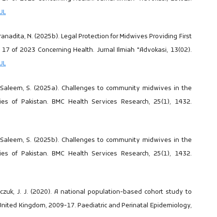
UL
, & Pranadita, N. (2025b). Legal Protection for Midwives Providing First
7 of 2023 Concerning Health. Jurnal Ilmiah "Advokasi, 13(02).
UL
., & Saleem, S. (2025a). Challenges to community midwives in the
ies of Pakistan. BMC Health Services Research, 25(1), 1432.
., & Saleem, S. (2025b). Challenges to community midwives in the
ies of Pakistan. BMC Health Services Research, 25(1), 1432.
rinczuk, J. J. (2020). A national population‐based cohort study to
e United Kingdom, 2009‐17. Paediatric and Perinatal Epidemiology,