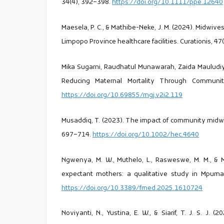
34(4), 392–398.
https://doi.org/10.1111/ppe.12640
Maesela, P. C., & Mathibe-Neke, J. M. (2024). Midwive
Limpopo Province healthcare facilities. Curationis, 47
Mika Sugarni, Raudhatul Munawarah, Zaida Mauludiya
Reducing Maternal Mortality Through Community
https://doi.org/10.69855/mgj.v2i2.119
Musaddiq, T. (2023). The impact of community midwiv
697–714.
https://doi.org/10.1002/hec.4640
Ngwenya, M. W., Muthelo, L., Rasweswe, M. M., & Mo
expectant mothers: a qualitative study in Mpumala
https://doi.org/10.3389/fmed.2025.1610724
Noviyanti, N., Yustina, E. W., & Siarif, T. J. S. J