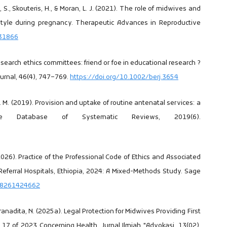
y, S., Skouteris, H., & Moran, L. J. (2021). The role of midwives and
estyle during pregnancy. Therapeutic Advances in Reproductive
031866
 research ethics committees: friend or foe in educational research ?
ournal, 46(4), 747–769.
https://doi.org/10.1002/berj.3654
. M. (2019). Provision and uptake of routine antenatal services: a
rane Database of Systematic Reviews, 2019(6).
 (2026). Practice of the Professional Code of Ethics and Associated
ferral Hospitals, Ethiopia, 2024: A Mixed-Methods Study. Sage
608261424662
, & Pranadita, N. (2025a). Legal Protection for Midwives Providing First
7 of 2023 Concerning Health. Jurnal Ilmiah "Advokasi, 13(02).