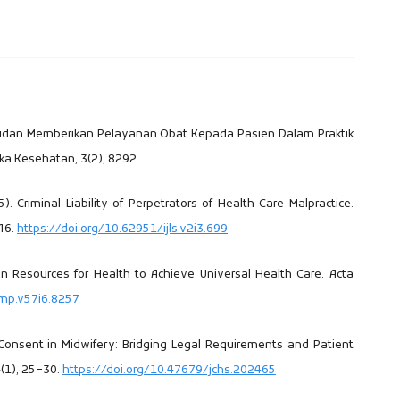
 Bidan Memberikan Pelayanan Obat Kepada Pasien Dalam Praktik
ka Kesehatan, 3(2), 8292.
. Criminal Liability of Perpetrators of Health Care Malpractice.
246.
https://doi.org/10.62951/ijls.v2i3.699
an Resources for Health to Achieve Universal Health Care. Acta
amp.v57i6.8257
med Consent in Midwifery: Bridging Legal Requirements and Patient
4(1), 25–30.
https://doi.org/10.47679/jchs.202465