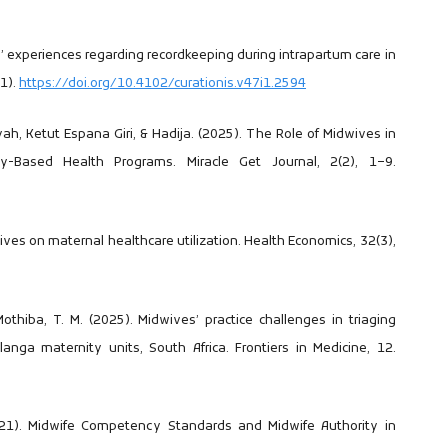
s’ experiences regarding recordkeeping during intrapartum care in
(1).
https://doi.org/10.4102/curationis.v47i1.2594
h, Ketut Espana Giri, & Hadija. (2025). The Role of Midwives in
-Based Health Programs. Miracle Get Journal, 2(2), 1–9.
es on maternal healthcare utilization. Health Economics, 32(3),
thiba, T. M. (2025). Midwives’ practice challenges in triaging
nga maternity units, South Africa. Frontiers in Medicine, 12.
. (2021). Midwife Competency Standards and Midwife Authority in