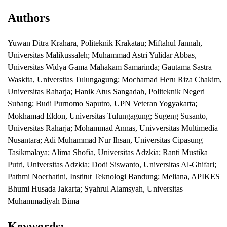
Authors
Yuwan Ditra Krahara
,
Politeknik Krakatau
;
Miftahul Jannah
,
Universitas Malikussaleh
;
Muhammad Astri Yulidar Abbas
,
Universitas Widya Gama Mahakam Samarinda
;
Gautama Sastra
Waskita
,
Universitas Tulungagung
;
Mochamad Heru Riza Chakim
,
Universitas Raharja
;
Hanik Atus Sangadah
,
Politeknik Negeri
Subang
;
Budi Purnomo Saputro
,
UPN Veteran Yogyakarta
;
Mokhamad Eldon
,
Universitas Tulungagung
;
Sugeng Susanto
,
Universitas Raharja
;
Mohammad Annas
,
Univversitas Multimedia
Nusantara
;
Adi Muhammad Nur Ihsan
,
Universitas Cipasung
Tasikmalaya
;
Alima Shofia
,
Universitas Adzkia
;
Ranti Mustika
Putri
,
Universitas Adzkia
;
Dodi Siswanto
,
Universitas Al-Ghifari
;
Pathmi Noerhatini
,
Institut Teknologi Bandung
;
Meliana
,
APIKES
Bhumi Husada Jakarta
;
Syahrul Alamsyah
,
Universitas
Muhammadiyah Bima
Keywords: