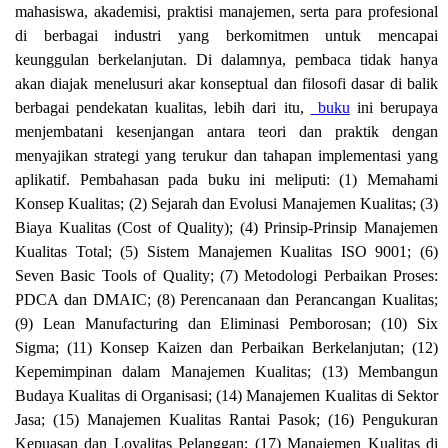
mahasiswa, akademisi, praktisi manajemen, serta para profesional
di berbagai industri yang berkomitmen untuk mencapai
keunggulan berkelanjutan. Di dalamnya, pembaca tidak hanya
akan diajak menelusuri akar konseptual dan filosofi dasar di balik
berbagai pendekatan kualitas, lebih dari itu,
buku
ini berupaya
menjembatani kesenjangan antara teori dan praktik dengan
menyajikan strategi yang terukur dan tahapan implementasi yang
aplikatif. Pembahasan pada buku ini meliputi: (1) Memahami
Konsep Kualitas; (2) Sejarah dan Evolusi Manajemen Kualitas; (3)
Biaya Kualitas (Cost of Quality); (4) Prinsip-Prinsip Manajemen
Kualitas Total; (5) Sistem Manajemen Kualitas ISO 9001; (6)
Seven Basic Tools of Quality; (7) Metodologi Perbaikan Proses:
PDCA dan DMAIC; (8) Perencanaan dan Perancangan Kualitas;
(9) Lean Manufacturing dan Eliminasi Pemborosan; (10) Six
Sigma; (11) Konsep Kaizen dan Perbaikan Berkelanjutan; (12)
Kepemimpinan dalam Manajemen Kualitas; (13) Membangun
Budaya Kualitas di Organisasi; (14) Manajemen Kualitas di Sektor
Jasa; (15) Manajemen Kualitas Rantai Pasok; (16) Pengukuran
Kepuasan dan Loyalitas Pelanggan; (17) Manajemen Kualitas di