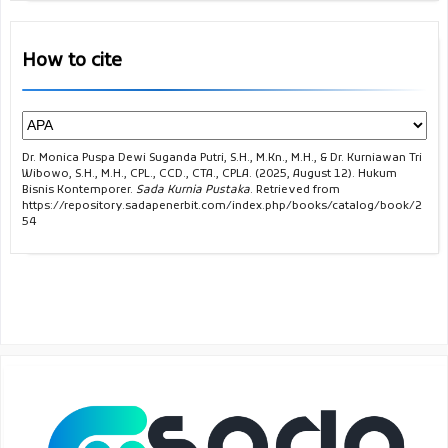
Djojodirdjo, M. A. Moegni. 1979. Perbuatan Melawan Hukum.
How to cite
Pradnya Paramita, Jakarta Pusat.
Djumhana, Muhammad. 1995. Hukum dalam Perkembangan
Bioteknologi. Citra Aditya Bakti, Bandung.
Dr. Monica Puspa Dewi Suganda Putri, S.H., M.Kn., M.H., & Dr. Kurniawan Tri
Wibowo, S.H., M.H., CPL., CCD., CTA., CPLA. (2025, August 12). Hukum
Bisnis Kontemporer.
Sada Kurnia Pustaka
. Retrieved from
https://repository.sadapenerbit.com/index.php/books/catalog/book/2
--------------------------------. 1999. Aspek-Aspek Hukum
54
Desain Industri di Indonesia. Bandung.
--------------------------------. 2006. Hukum Perbankan di
Indonesia. PT Citra Aditya Bakti, Bandung.
Djumhanna, Muhamad dan Djubaedillah, R. 2003. Hak Milik
Intelektual: Sejarah, Teori, dan Prakteknya di Indonesia. Citra
Aditya Bakti, Bandung.