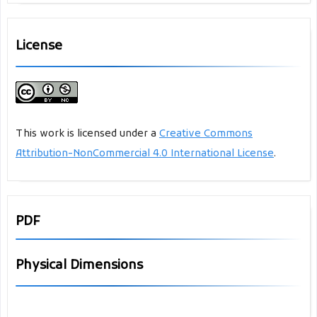
Clarke, Philip dan Corones, Stephen. 2000. Competition Law and
Policy: Cases and Materials. Oxford University Press.
License
Claudya Mewoh, Fransisca Hermansyah dan lainnya. 2005.
Analisis Kredit Macet. Administrasi Bisnis, Jakarta.
Damian, Eddy. 1999. Hukum Hak Cipta Menurut Beberapa
This work is licensed under a
Creative Commons
Konvensi Internasional, UU Hak Cipta 1997, dan Perlindungan
Attribution-NonCommercial 4.0 International License
.
terhadap Buku serta Perjanjian Penerbitan. Alumni, Bandung.
--------------------. 2009. Hukum Hak Cipta. PT Alumni, Bandung.
PDF
Darmodiharjo, Dardji dan Shidarta. 1995. Pokok-Pokok Filsafat
Hukum: Apa dan Bagaimana Filsafat Indonesia. Gramedia
Physical Dimensions
Pustaka Utama, Jakarta.
Dirdjosisworo. 1984. Pengantar Ilmu Hukum. CV Rajawali, Jakarta.