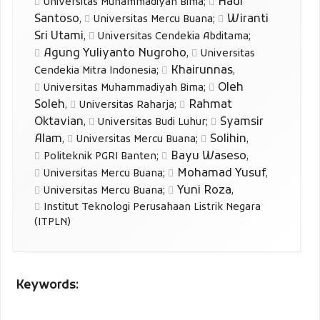
Hadi
Universitas Muhammadiyah Bima
;
Santoso
Wiranti
,
Universitas Mercu Buana
;
Sri Utami
,
Universitas Cendekia Abditama
;
Agung Yuliyanto Nugroho
,
Universitas
Khairunnas
Cendekia Mitra Indonesia
;
,
Oleh
Universitas Muhammadiyah Bima
;
Soleh
Rahmat
,
Universitas Raharja
;
Oktavian
Syamsir
,
Universitas Budi Luhur
;
Alam
Solihin
,
Universitas Mercu Buana
;
,
Bayu Waseso
Politeknik PGRI Banten
;
,
Mohamad Yusuf
Universitas Mercu Buana
;
,
Yuni Roza
Universitas Mercu Buana
;
,
Institut Teknologi Perusahaan Listrik Negara
(ITPLN)
Keywords: