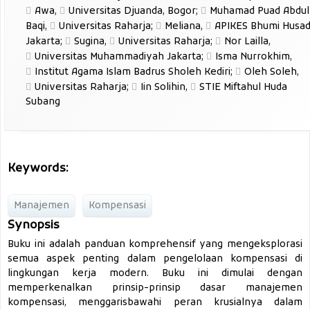
Awa
,
Universitas Djuanda, Bogor
;
Muhamad Puad Abdul
Baqi
,
Universitas Raharja
;
Meliana
,
APIKES Bhumi Husa
Jakarta
;
Sugina
,
Universitas Raharja
;
Nor Lailla
,
Universitas Muhammadiyah Jakarta
;
Isma Nurrokhim
,
Institut Agama Islam Badrus Sholeh Kediri
;
Oleh Soleh
,
Universitas Raharja
;
Iin Solihin
,
STIE Miftahul Huda
Subang
Keywords:
Manajemen
Kompensasi
Synopsis
Buku ini adalah panduan komprehensif yang mengeksplorasi
semua aspek penting dalam pengelolaan kompensasi di
lingkungan kerja modern. Buku ini dimulai dengan
memperkenalkan prinsip-prinsip dasar manajemen
kompensasi, menggarisbawahi peran krusialnya dalam