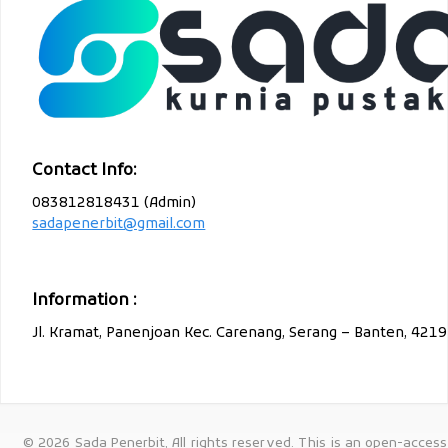
Contact Info:
083812818431 (Admin)
sadapenerbit@gmail.com
Information :
Jl. Kramat, Panenjoan Kec. Carenang, Serang – Banten, 421
© 2026 Sada Penerbit, All rights reserved. This is an open-access 