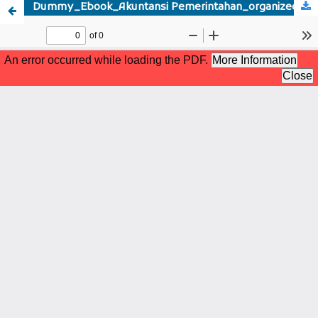
Dummy_Ebook_Akuntansi Pemerintahan_organized.pdf